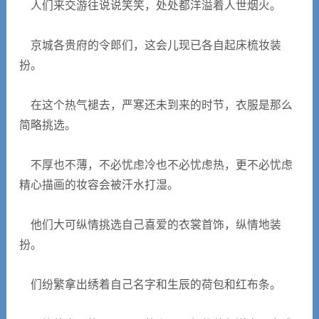
人们来交游往说说笑笑，处处都洋溢着人世烟火。
京城各贵府的令郎们，这会儿现已各自起床梳妆装
扮。
在这个热气褪去，严寒还未到来的时节，衣服是那么
简略挑选。
不厚也不薄，不必忧虑冷也不必忧虑热，更不必忧虑
精心描画的妆容会被汗水打湿。
他们大可纵情挑选自己喜爱的衣裳首饰，纵情地装
扮。
们纷繁拿出绣着自己名字和生辰的荷包和红布条。