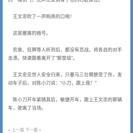
王文忠吹了一声晌亮的口哨！
这是撤离的暗号。
农泉、狂狮等人听到后，都没有恋战，将各自的对手
击溃。快速跟着离开了“狠堂组”。
王文忠见世人安全归来，只要马三壮臂膀受了伤，发
动车子后，对陈小刀说：“小刀，跟上我！”
陈小刀开车紧随其后，敏捷开车，跟上王文忠的那辆
车，驶离了当场。
« 上一篇
下一篇 »