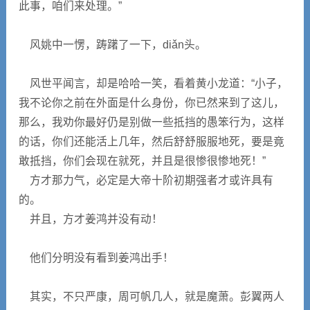
此事，咱们来处理。”
风姚中一愣，踌躇了一下，diǎn头。
风世平闻言，却是哈哈一笑，看着黄小龙道：“小子，
我不论你之前在外面是什么身份，你已然来到了这儿，
那么，我劝你最好仍是别做一些抵挡的愚笨行为，这样
的话，你们还能活上几年，然后舒舒服服地死，要是竟
敢抵挡，你们会现在就死，并且是很惨很惨地死！”
方才那力气，必定是大帝十阶初期强者才或许具有
的。
并且，方才姜鸿并没有动！
他们分明没有看到姜鸿出手！
其实，不只严康，周可帆几人，就是魔萧。彭翼两人