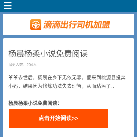
首页
车主注册
常见问题
杨晨杨柔小说免费阅读
补贴政策
追更人数：204人
爷爷去世后，杨晨在乡下无依无靠，便来到桃源县投奔
司机端下载
小妈，结果因为修炼功法失去理智，从而玷污了…
小说短剧
杨晨杨柔小说免费阅读：
点击开始阅读>>