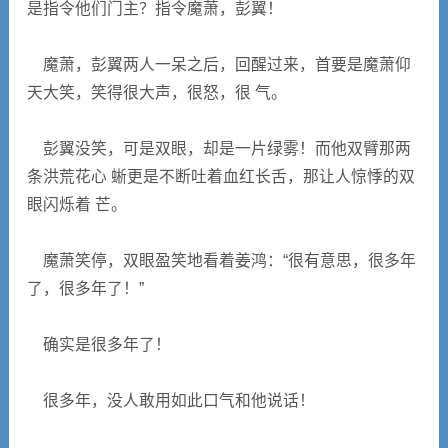
是指令他们门主？指令魔萧，彭翼！
魔萧，彭翼两人一呆之后，回醒过来，首要是魔萧仰
天大笑，笑得很大声，很怒，很 气。
彭翼没笑，可是双眼，却是一片绿雾！而他双臂那两
条洪荒花心 蜥更是不断吐着血红长舌，那让人惊悸的双
眼闪烁着 芒。
魔萧笑停，双眼盈笑地看着姜鸿：“很有意思，很多年
了，很多年了！”
确实是很多年了！
很多年，没人敢用如此口气和他说话！