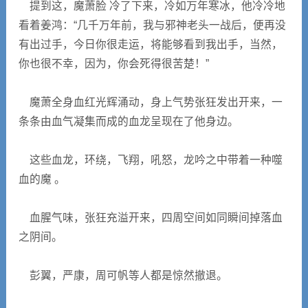
提到这，魔萧脸 冷了下来，冷如万年寒冰，他冷冷地
看着姜鸿：“几千万年前，我与邪神老头一战后，便再没
有出过手，今日你很走运，将能够看到我出手，当然，
你也很不幸，因为，你会死得很苦楚！”
魔萧全身血红光辉涌动，身上气势张狂发出开来，一
条条由血气凝集而成的血龙呈现在了他身边。
这些血龙，环绕，飞翔，吼怒，龙吟之中带着一种噬
血的魔 。
血腥气味，张狂充溢开来，四周空间如同瞬间掉落血
之阴间。
彭翼，严康，周可帆等人都是惊然撤退。