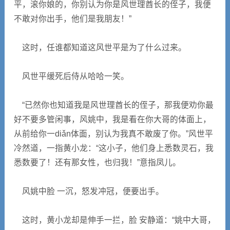
平，滚你娘的，你别认为你是风世理酋长的侄子，我便
不敢对你出手，他们是我朋友！”
这时，任谁都知道这风世平是为了什么过来。
风世平缓死后侍从哈哈一笑。
“已然你也知道我是风世理酋长的侄子，那我便劝你最
好不要多管闲事，风姚中，我是看在你大哥的体面上，
从前给你一diǎn体面，别认为我真不敢废了你。”风世平
冷然道，一指黄小龙：“这小子，他们身上悉数灵石，我
悉数要了！还有那女性，也归我！”意指凤儿。
风姚中脸 一沉，怒发冲冠，便要出手。
这时，黄小龙却是伸手一拦，脸 安静道：“姚中大哥，