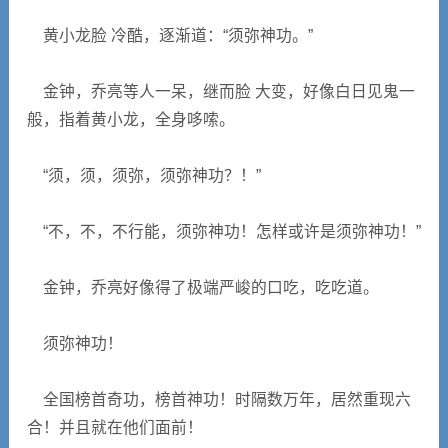
黄小龙脸 冷酷，逐渐道：“须弥神功。”
金钟，乔亮等人一呆，继而脸 大变，好像白日见鬼一
般，指着黄小龙，全身哆嗦。
“须，须，须弥，须弥神功？！”
“不，不，不行能，须弥神功！怎样或许是须弥神功！”
金钟，乔亮好像得了极端严峻的口吃，吃吃道。
须弥神功！
全国榜首奇功，榜首神功！时隔数万年，居然重现六
合！并且就在他们面前！