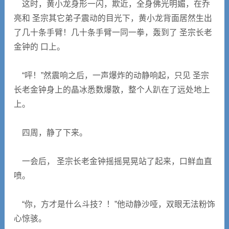
这时，黄小龙身形一闪，欺近，全身佛光明媚，在乔
亮和 圣宗其它弟子震动的目光下，黄小龙背面居然生出
了几十条手臂！几十条手臂一同一拳，轰到了 圣宗长老
金钟的 口上。
“呯！”然震响之后，一声爆炸的动静响起，只见 圣宗
长老金钟身上的晶冰悉数爆散，整个人趴在了远处地上
上。
四周，静了下来。
一会后， 圣宗长老金钟摇摇晃晃站了起来，口鲜血直
喷。
“你，方才是什么斗技？！”他动静沙哑，双眼无法粉饰
心惊骇。