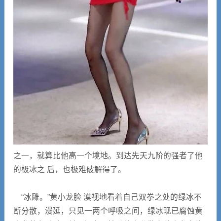
之一，就算比他高一个境地。到达先天九阶的强者了他
的极冰之 后，也极难破解得了。
“冰雕。”黄小龙脸 漠视地看着自己双拳之处的绿冰不
断分散，漫延，只见一两个呼吸之间，绿冰现已腐蚀黄