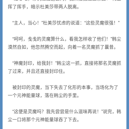
挥了挥手，暗示杜美莎带两人脱离。
“主人，当心！”杜美莎忧虑的说道：“这些灵魔很强！”
“呵呵，戋戋的灵魔算什么，看我怎样收了他们！”韩尘
漠然自如，他忽然腾空而起，向着一名灵魔抓了曩昔。
“神魔封印，给我封！”韩尘这一抓，直接将那名灵魔抓
了过来，并且还直接封印住。
被封印的灵魔，当下失去了化形的本事，当场化为了
一个元神能量球，落在韩尘的手里。
“这便是灵魔吗？我先尝尝是什么滋味再说！”说完，韩
尘一口将那个元神能量球吞了下去。