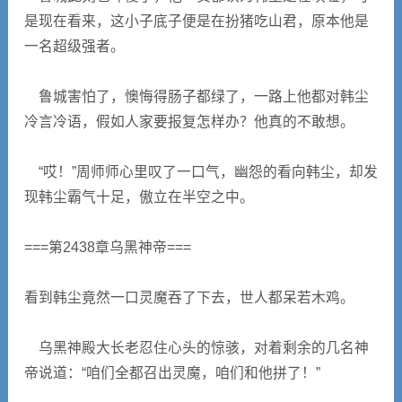
是现在看来，这小子底子便是在扮猪吃山君，原本他是
一名超级强者。
鲁城害怕了，懊悔得肠子都绿了，一路上他都对韩尘
冷言冷语，假如人家要报复怎样办？他真的不敢想。
“哎！”周师师心里叹了一口气，幽怨的看向韩尘，却发
现韩尘霸气十足，傲立在半空之中。
===第2438章乌黑神帝===
看到韩尘竟然一口灵魔吞了下去，世人都呆若木鸡。
乌黑神殿大长老忍住心头的惊骇，对着剩余的几名神
帝说道：“咱们全都召出灵魔，咱们和他拼了！”