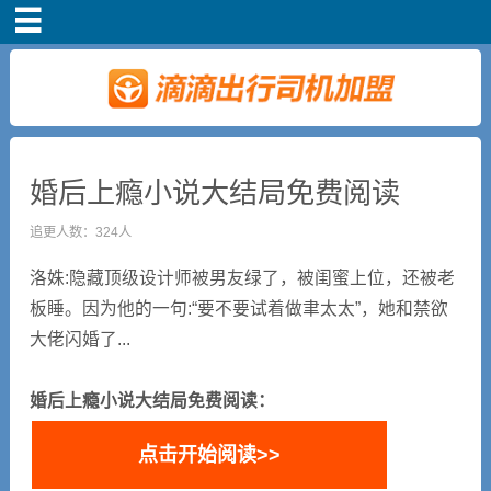
首页
车主注册
常见问题
婚后上瘾小说大结局免费阅读
补贴政策
追更人数：324人
洛姝:隐藏顶级设计师被男友绿了，被闺蜜上位，还被老
司机端下载
板睡。因为他的一句:“要不要试着做聿太太”，她和禁欲
大佬闪婚了...
小说短剧
婚后上瘾小说大结局免费阅读：
点击开始阅读>>