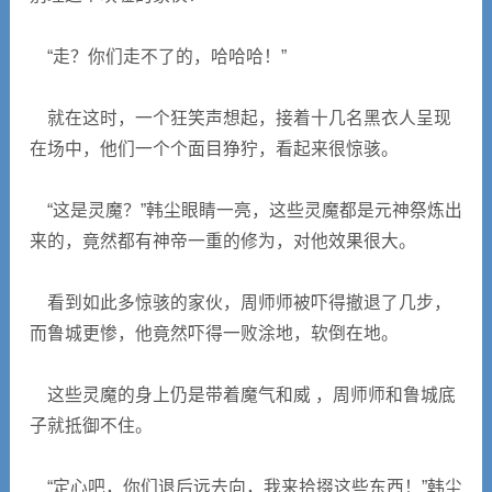
“走？你们走不了的，哈哈哈！”
就在这时，一个狂笑声想起，接着十几名黑衣人呈现
在场中，他们一个个面目狰狞，看起来很惊骇。
“这是灵魔？”韩尘眼睛一亮，这些灵魔都是元神祭炼出
来的，竟然都有神帝一重的修为，对他效果很大。
看到如此多惊骇的家伙，周师师被吓得撤退了几步，
而鲁城更惨，他竟然吓得一败涂地，软倒在地。
这些灵魔的身上仍是带着魔气和威 ，周师师和鲁城底
子就抵御不住。
“定心吧，你们退后远去向，我来拾掇这些东西！”韩尘