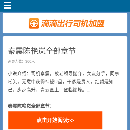
首页
车主注册
常见问题
秦震陈艳岚全部章节
补贴政策
追更人数：360人
小说介绍：司机秦震，被老领导抛弃，女友分手，同事
司机端下载
嘲笑，无意中获得神秘U盘，干爹是贵人，红颜是知
己，步步高升，青云直上，登临巅峰。...
小说短剧
秦震陈艳岚全部章节：
点击开始阅读>>