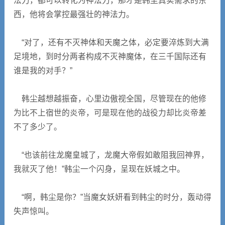
法力，都可以转化为神法力，那才是韩尘真实需求的东
西，他将会掌控最强壮的神法力。
“对了，还有不灭神体和天魔之体，必定要淬炼到大满
足境地，到时分两者构成不灭神魔体，在三千国际还有
谁是我的对手？”
韩尘越想越振奋，心里边傲视全国，尽管现在的他修
为比不上宿世的炎帝，可是现在他的战役力却比炎帝差
不了多少了。
“也该前往龙魔皇城了，龙魔大帝假如敢阻我回神界，
我就灭了他！”韩尘一个闪身，呈现在妖城之中。
“啊，韩尘是你？”当魔女妖妍看到韩尘的时分，轰动得
失声惊叫。