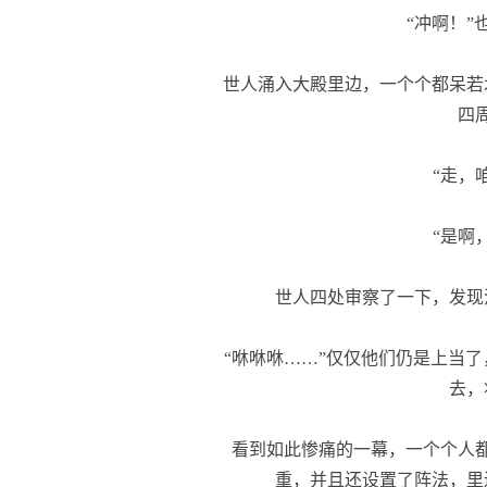
“冲啊！”
世人涌入大殿里边，一个个都呆若
四
“走，咱
“是啊，
世人四处审察了一下，发现
“咻咻咻……”仅仅他们仍是上当了
去，
看到如此惨痛的一幕，一个个人都
重，并且还设置了阵法，里