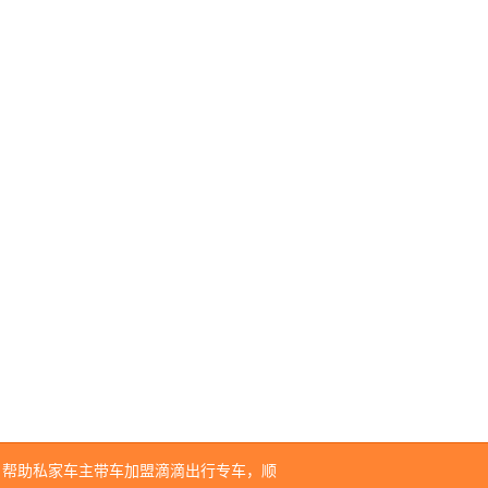
。帮助私家车主带车加盟滴滴出行专车，顺