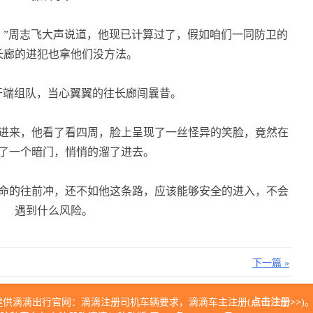
”周志飞大声说道，他现已计算过了，假如咱们一同防卫的
长廊的进犯也拿他们没方法。
开端组队，当心翼翼的往长廊闯曩昔。
进来，他看了看四周，脸上呈现了一丝怪异的笑脸，竟然在
了一个暗门，悄悄的溜了进去。
命的往前冲，还不如他这条路，应该能够安全的进入，不会
遇到什么风险。
下一篇 »
提供滴滴出行官网：滴滴注册司机车辆要求，滴滴车主注册(
点击注册>>
)