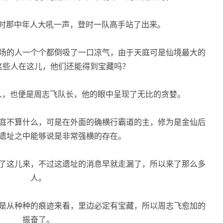
时那中年人大吼一声，登时一队高手站了出来。
场的人一个个都倒吸了一口凉气，由于天庭可是仙境最大的
这些人在这儿，他们还能得到宝藏吗？
人，也便是周志飞队长，他的眼中呈现了无比的贪婪。
庭不算什么，可是在外面的确横行霸道的主，修为是金仙后
遗址之中能够说是非常强横的存在。
了这儿来，不过这遗址的消息早就走漏了，所以来了那么多
人。
是从种种的痕迹来看，里边必定有宝藏，所以周志飞愈加的
振奋了。