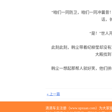
“咱们一同防卫，咱们一同冲曩昔！
话，
“是！”世人
此刻此刻，韩尘带着纪柳莹却没有
大殿找到
韩尘一想起那帮人就好笑，他们拼
« 上一篇
滴滴车主注册（
www.upxuan.com
）为大家