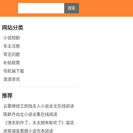
网站分类
小说短剧
车主注册
常见问题
补贴政策
司机端下载
滴滴资讯
推荐
云雾缭绕王凯陆夫人小说全文在线阅读
陈默齐向北小说全集在线阅读
《渣夫别作了，太太她有新欢了》温凉陆景琛
宋观湖吴蔷薇小说完本阅读