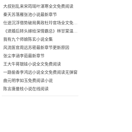
大叔别乱来宋筠瑶叶湛寒全文免费阅读
秦天苏落雁张池小说最新章节
仕途沉浮借势破局黄政杜玲官场全文免费阅读
《退婚后转头嫁给深情霸总》林甘棠温晏清小说全文
我有九个师娘陈玄小说全集
风流医官周远苏密最新章节更新原因
张尘李涵李茹最新章节
王大牛蒋银娃小说全文免费阅读
一路偷香李鸿远小说全文免费阅读无弹窗
曲元明李如玉免费阅读小说
陈言唐曼枝小说在线阅读