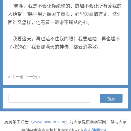
“老爹，我是不会让你绝望的，愈加不会让所有爱我的
人绝望！”韩尘用力握紧了拳头，心里边豪情万丈，修仙
困难又怎样，他有着一颗永不屈从的心。
我要这天，再也遮不住我的眼；我要这地，再也埋不
了我的心；我要那满天的神佛，都云消雾散。
« 上一篇
下一篇 »
滴滴车主注册（
www.upxuan.com
）为大家提供滴滴官网：帮助大家
顺利完成滴滴司机的加盟申请入门(
点击注册>>
)。