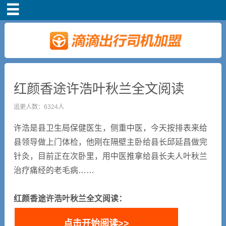
首页
车主注册
常见问题
红颜香途许浩叶秋兰全文阅读
补贴政策
追更人数：6324人
许浩是县卫生局保健医生，侧重中医，今天按排表来给
司机端下载
县领导做上门体检，他刚在隔壁主卧给县长邱延昌做完
针灸，目前正在次卧里，用中医推拿给县长夫人叶秋兰
小说短剧
治疗痛经的老毛病……
红颜香途许浩叶秋兰全文阅读：
点击开始阅读>>