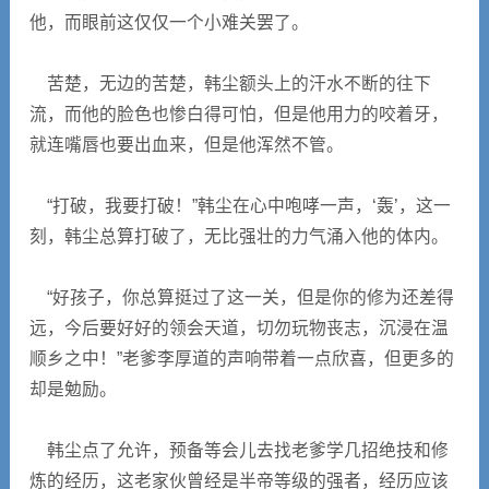
他，而眼前这仅仅一个小难关罢了。
苦楚，无边的苦楚，韩尘额头上的汗水不断的往下
流，而他的脸色也惨白得可怕，但是他用力的咬着牙，
就连嘴唇也要出血来，但是他浑然不管。
“打破，我要打破！”韩尘在心中咆哮一声，‘轰’，这一
刻，韩尘总算打破了，无比强壮的力气涌入他的体内。
“好孩子，你总算挺过了这一关，但是你的修为还差得
远，今后要好好的领会天道，切勿玩物丧志，沉浸在温
顺乡之中！”老爹李厚道的声响带着一点欣喜，但更多的
却是勉励。
韩尘点了允许，预备等会儿去找老爹学几招绝技和修
炼的经历，这老家伙曾经是半帝等级的强者，经历应该