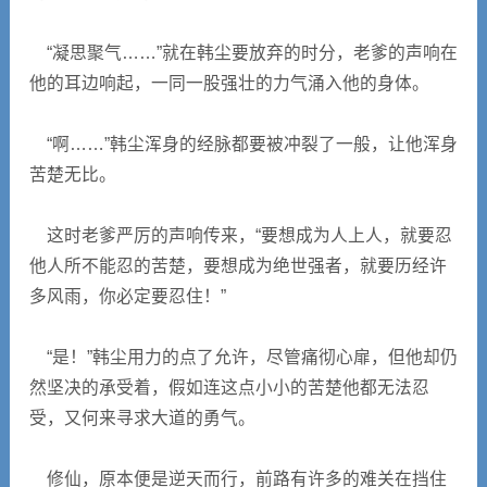
“凝思聚气……”就在韩尘要放弃的时分，老爹的声响在
他的耳边响起，一同一股强壮的力气涌入他的身体。
“啊……”韩尘浑身的经脉都要被冲裂了一般，让他浑身
苦楚无比。
这时老爹严厉的声响传来，“要想成为人上人，就要忍
他人所不能忍的苦楚，要想成为绝世强者，就要历经许
多风雨，你必定要忍住！”
“是！”韩尘用力的点了允许，尽管痛彻心扉，但他却仍
然坚决的承受着，假如连这点小小的苦楚他都无法忍
受，又何来寻求大道的勇气。
修仙，原本便是逆天而行，前路有许多的难关在挡住