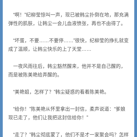
“啊！”纪柳莹惊叫一声，现已被韩尘扑倒在地，那充满
弹性的肌肤，让韩尘一会儿血液愤张，再也不由得了。
“坏蛋，不要……不要停……”很快，纪柳莹的挣扎就变
成了温顺，让韩尘快乐的上了天堂……
一夜风雨往后，韩尘豁然醒来，他并不是自己醒的，
而是被陈美艳给弄醒的。
“美艳姐，怎样了？”韩尘疑惑的看着陈美艳。
“给你！”陈美艳从怀里拿出一封信，柔声说道：“爹娘
现已走了，他们让我把这封信给你！”
“走了？”韩尘彻底蒙了，他们不是才一家聚会吗？怎样