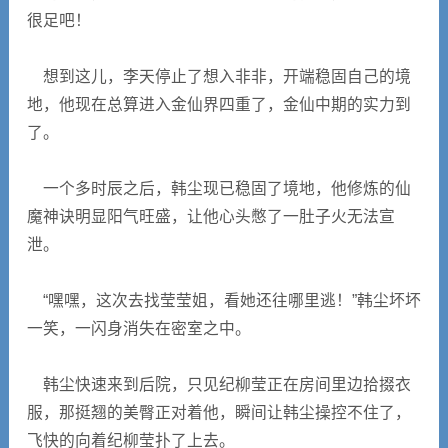
很足吧！
想到这儿，李天停止了想入非非，开端稳固自己的境
地，他现在总算进入金仙界四重了，金仙中期的实力到
了。
一个多时辰之后，韩尘现已稳固了境地，他修炼的仙
魔神诀明显阳气旺盛，让他心头憋了一肚子火无法宣
泄。
“嘿嘿，这次去找莹莹姐，看她还往哪里逃！”韩尘坏坏
一笑，一闪身消失在密室之中。
韩尘快速来到后院，只见纪柳莹正在房间里边拾掇衣
服，那挺翘的美臀正对着他，瞬间让韩尘操控不住了，
飞快的向着纪柳莹扑了上去。