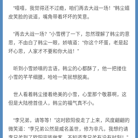
“嘻嘻，我觉得还不过瘾，咱们再去大战一场！”韩尘嬉
皮笑脸的说道，嘴角带着坏坏的笑意。
“再去大战一场？”小雪楞了一下，忽然理解了韩尘的意
思，不由白了韩尘一眼，娇嗔道：“你这个坏蛋，老是起
坏心思，人家才不要和你大战！”
听到小雪娇嗔的言语，韩尘的心都酥了，他一把搂住
小雪的芊芊细腰，哈哈一笑就想脱离。
世人看着韩尘搂着绝美的小雪，心里那个敬慕啊，这
但是大陆榜首佳人，韩尘的福气真不小。
“李兄弟，请等等！”这时欧阳俊走了上来，风度翩翩的
微笑道：“李兄弟公然是威名盖世，修为非凡，我想约请
李兄弟到了欧阳宗族做客，不知道李兄弟有没有时刻！”