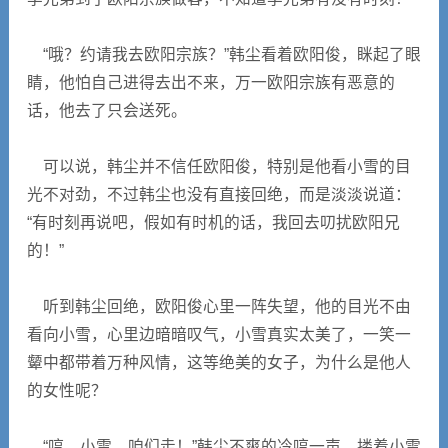
“哦？约请我去欧阳宗族？”韩尘看着欧阳俊，眯起了眼
睛，他怕自己进得去出不来，万一欧阳宗族有恶意的
话，他去了只会送死。
可以说，韩尘并不信任欧阳俊，特别是他看小雪的目
光不对劲，不过韩尘也没有直接回绝，而是淡淡说道：
“有时刻再说吧，假如有时机的话，我回去叨扰欧阳兄
的！”
听到韩尘回绝，欧阳俊心里一阵失望，他的目光不由
看向小雪，心里边暗暗叹气，小雪真实太美了，一笑一
颦中都带着万种风情，这等绝美的女子，为什么是他人
的女性呢？
“哼，小雪，咱们走！”韩尘不爽的冷哼一声，搂着小雪