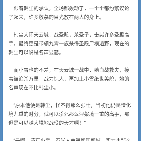
跟着韩尘的承认，全场都轰动了，一个个都纷繁议论
了起来，许多敬慕的目光放在两人的身上。
韩尘大闹天云城，战圣殿，杀圣子，击毙许多圣殿高
手，最终更是带领九霄一族杀得圣殿尸横遍野，现在的
韩尘可以说是名声显赫。
而小雪也的不差，在天云城一战中，她血战救夫，接
着被追杀万里，战力惊人，再加上小雪绝世美貌，她的
名声现在不比韩尘小。
“原本他便是韩尘，怪不得那么强壮，当初他仍是造化
境九重的时分，就可以杀死那么涅槃境一重的高手，那
但是可以越大境地战役的天才啊！”
“是啊，还有小雪，不光人美得倾国倾城，实力也那么