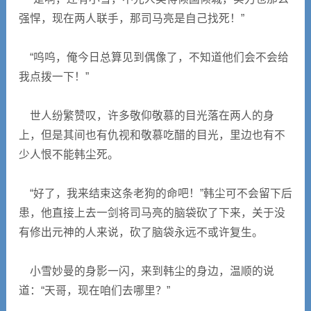
强悍，现在两人联手，那司马亮是自己找死！”
“呜呜，俺今日总算见到偶像了，不知道他们会不会给
我点拨一下！”
世人纷繁赞叹，许多敬仰敬慕的目光落在两人的身
上，但是其间也有仇视和敬慕吃醋的目光，里边也有不
少人恨不能韩尘死。
“好了，我来结束这条老狗的命吧！”韩尘可不会留下后
患，他直接上去一剑将司马亮的脑袋砍了下来，关于没
有修出元神的人来说，砍了脑袋永远不或许复生。
小雪妙曼的身影一闪，来到韩尘的身边，温顺的说
道：“天哥，现在咱们去哪里？”