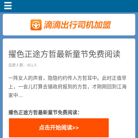
首页
车主注册
常见问题
擢色正途方哲最新童节免费阅读
补贴政策
追更人数：451人
一阵女人的声音，隐隐约约传入方哲耳中。此时正值早
司机端下载
上，一会儿打算去镇政府报到的方哲，才刚刚回到江海
家中…
小说短剧
擢色正途方哲最新童节免费阅读：
点击开始阅读>>