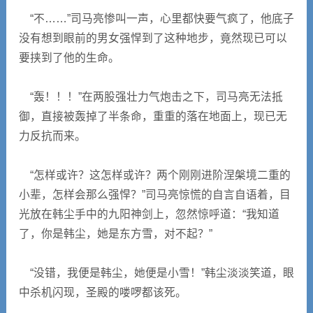
“不……”司马亮惨叫一声，心里都快要气疯了，他底子
没有想到眼前的男女强悍到了这种地步，竟然现已可以
要挟到了他的生命。
“轰！！！”在两股强壮力气炮击之下，司马亮无法抵
御，直接被轰掉了半条命，重重的落在地面上，现已无
力反抗而来。
“怎样或许？这怎样或许？两个刚刚进阶涅槃境二重的
小辈，怎样会那么强悍？”司马亮惊慌的自言自语着，目
光放在韩尘手中的九阳神剑上，忽然惊呼道：“我知道
了，你是韩尘，她是东方雪，对不起？”
“没错，我便是韩尘，她便是小雪！”韩尘淡淡笑道，眼
中杀机闪现，圣殿的喽啰都该死。