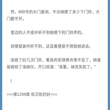
然，888号的大门紧闭，不论她摁了多少下门铃，大
门都不开。
里边的人不或许听不到她摁下的门铃声的。
却便是装作听不到，这显着便是不想放她进去。
连按了好几次门铃，着急的安琪再也等不及了，她直
接拨给了洛婉仪，开口就道：“洛董，靖尧失踪了。”
(
===第1299章 低沉些的好===