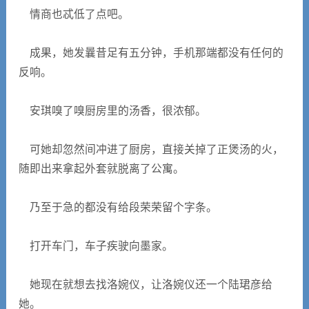
情商也忒低了点吧。
成果，她发曩昔足有五分钟，手机那端都没有任何的
反响。
安琪嗅了嗅厨房里的汤香，很浓郁。
可她却忽然间冲进了厨房，直接关掉了正煲汤的火，
随即出来拿起外套就脱离了公寓。
乃至于急的都没有给段荣荣留个字条。
打开车门，车子疾驶向墨家。
她现在就想去找洛婉仪，让洛婉仪还一个陆珺彦给
她。