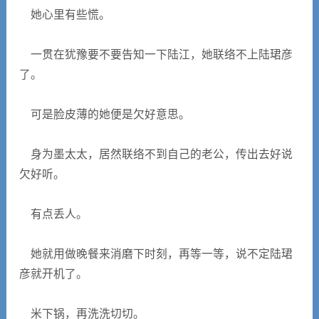
她心里有些慌。
一贯在犹豫要不要告知一下陆江，她联络不上陆珺彦
了。
可是脸皮薄的她便是欠好意思。
身为墨太太，居然联络不到自己的老公，传出去好说
欠好听。
有点丢人。
她就用做晚餐来消磨下时刻，再等一等，说不定陆珺
彦就开机了。
米下锅，再洗洗切切。