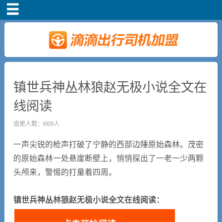
首页
车主注册
常见问题
镇世兵神丛林狼赵无极小说全文在
线阅读
补贴政策
追更人数：669人
司机端下载
一声尖锐的枪声打破了宁静的西部边陲原始森林。茂密
的原始森林一处悬崖断壁上，悄悄探出了一老一少两颗
小说短剧
头颅来，警惕的打量着四周。
镇世兵神丛林狼赵无极小说全文在线阅读：