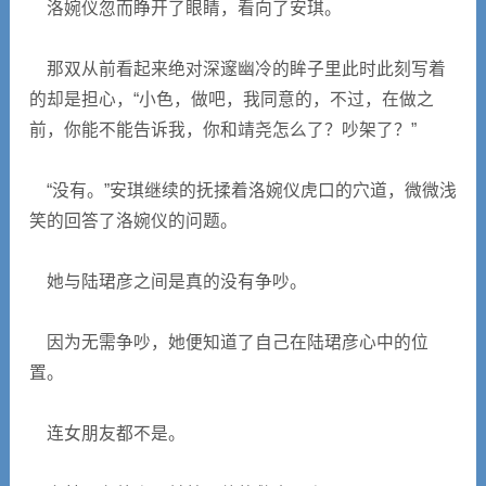
洛婉仪忽而睁开了眼睛，看向了安琪。
那双从前看起来绝对深邃幽冷的眸子里此时此刻写着
的却是担心，“小色，做吧，我同意的，不过，在做之
前，你能不能告诉我，你和靖尧怎么了？吵架了？”
“没有。”安琪继续的抚揉着洛婉仪虎口的穴道，微微浅
笑的回答了洛婉仪的问题。
她与陆珺彦之间是真的没有争吵。
因为无需争吵，她便知道了自己在陆珺彦心中的位
置。
连女朋友都不是。