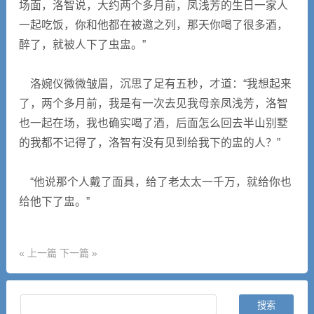
场面，洛智说，大约两个多月前，凤浅芳的生日一家人
一起吃饭，你和他都在被邀之列，那天你喝了很多酒，
醉了，就被人下了虫盅。”
洛婉仪微微皱眉，沉思了足有五秒，才道：“我想起来
了，两个多月前，我是有一次去见我母亲凤浅芳，洛智
也一起在场，我也确实喝了酒，后面怎么回去半山别墅
的我都不记得了，洛智有没有见到给我下的盅的人？”
“他说那个人戴了面具，给了老太太一千万，就给你也
给他下了盅。”
« 上一篇
下一篇 »