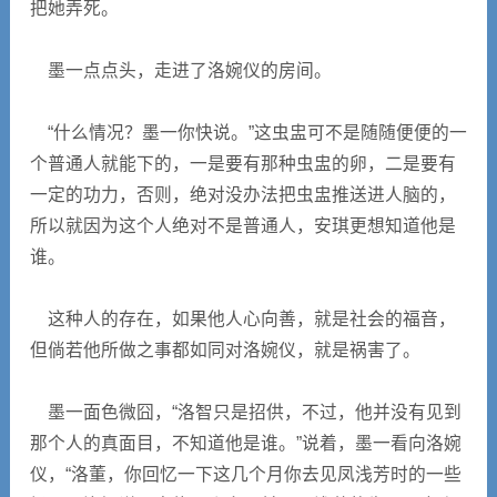
把她弄死。
墨一点点头，走进了洛婉仪的房间。
“什么情况？墨一你快说。”这虫盅可不是随随便便的一
个普通人就能下的，一是要有那种虫盅的卵，二是要有
一定的功力，否则，绝对没办法把虫盅推送进人脑的，
所以就因为这个人绝对不是普通人，安琪更想知道他是
谁。
这种人的存在，如果他人心向善，就是社会的福音，
但倘若他所做之事都如同对洛婉仪，就是祸害了。
墨一面色微囧，“洛智只是招供，不过，他并没有见到
那个人的真面目，不知道他是谁。”说着，墨一看向洛婉
仪，“洛董，你回忆一下这几个月你去见凤浅芳时的一些