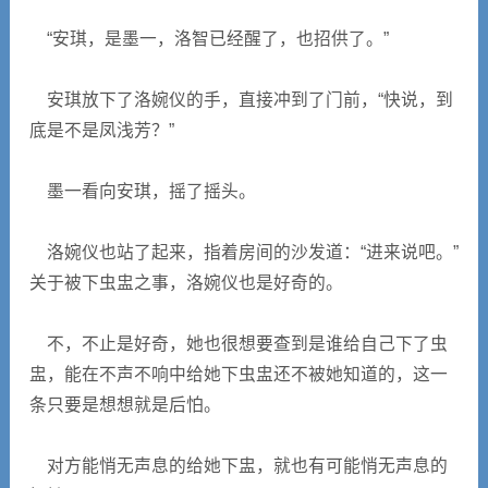
“安琪，是墨一，洛智已经醒了，也招供了。”
安琪放下了洛婉仪的手，直接冲到了门前，“快说，到
底是不是凤浅芳？”
墨一看向安琪，摇了摇头。
洛婉仪也站了起来，指着房间的沙发道：“进来说吧。”
关于被下虫盅之事，洛婉仪也是好奇的。
不，不止是好奇，她也很想要查到是谁给自己下了虫
盅，能在不声不响中给她下虫盅还不被她知道的，这一
条只要是想想就是后怕。
对方能悄无声息的给她下盅，就也有可能悄无声息的