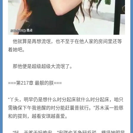
他就算是再想流氓，也不至于在他人家的房间里还等
着她吧。
那他便是超级超级大流氓了。
===第217章 最靓的朕===
“丫头，明早仍是想什么时分起床就什么时分起床，咱只
需确保下午我爸醒的时分能赶曩昔就行。”苏木溪一脸慈
和的提到，越看安琪越喜爱。
“好，干爹干妈晚安。”安琪也不争辩反驳，横竖她明早