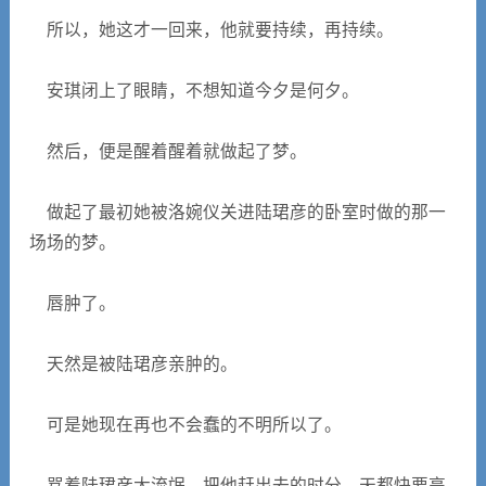
所以，她这才一回来，他就要持续，再持续。
安琪闭上了眼睛，不想知道今夕是何夕。
然后，便是醒着醒着就做起了梦。
做起了最初她被洛婉仪关进陆珺彦的卧室时做的那一
场场的梦。
唇肿了。
天然是被陆珺彦亲肿的。
可是她现在再也不会蠢的不明所以了。
骂着陆珺彦大流氓，把他赶出去的时分，天都快要亮