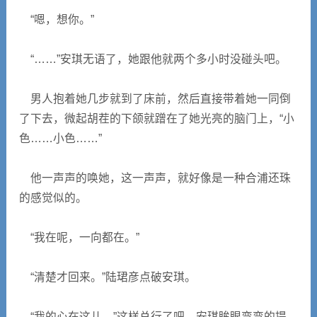
“嗯，想你。”
“……”安琪无语了，她跟他就两个多小时没碰头吧。
男人抱着她几步就到了床前，然后直接带着她一同倒
了下去，微起胡茬的下颌就蹭在了她光亮的脑门上，“小
色……小色……”
他一声声的唤她，这一声声，就好像是一种合浦还珠
的感觉似的。
“我在呢，一向都在。”
“清楚才回来。”陆珺彦点破安琪。
“我的心在这儿。”这样总行了吧，安琪眸眼弯弯的提