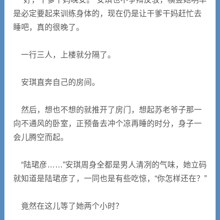
是必定要起来训练身体的，现在仍是让干爹干妈赶忙去
睡吧，真的很晚了。
一行三人，上楼就分隔了。
安琪直奔自己的房间。
然后，想也不想的就推开了房门，想起苏老爷子那一
向不通风的卧室，正预备去冲个凉再睡的时分，身子一
会儿腾空而起。
“陆珺彦……”安琪周身全都是男人清冽的气味，她立码
就知道是陆珺彦了，一同也是有些吃惊，“你怎样还在？”
竟然在这儿等了她两个小时？