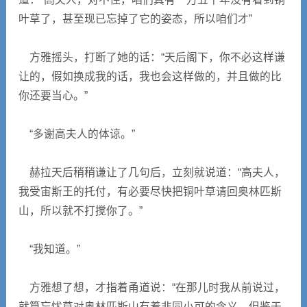
叶草了，甚至现已忘掉了它的姿态，所以咱们才”
方雅摇头，打断了她的话：“天后阁下，你不必这样谦
让的，假如换成我的话，我也会这样做的，并且做的比
你还要当心。”
“多谢高夫人的体谅。”
赫拉天后稍稍谦让了几句后，立刻就说道：“高夫人，
我受宙斯王的托付，有必要尽快把铜叶草请回奥林匹斯
山，所以就不打搅你了。”
“我知道。”
方雅想了想，才指着甬道说：“在那儿时我从前说过，
就算忘忧草对奥林匹斯山有着非同小可的含义，但鉴于