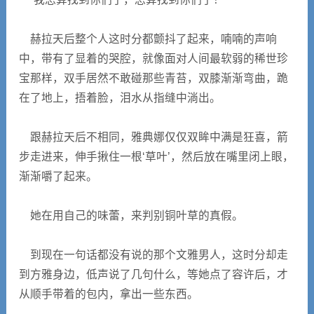
赫拉天后整个人这时分都颤抖了起来，喃喃的声响
中，带有了显着的哭腔，就像面对人间最软弱的稀世珍
宝那样，双手居然不敢碰那些青苔，双膝渐渐弯曲，跪
在了地上，捂着脸，泪水从指缝中淌出。
跟赫拉天后不相同，雅典娜仅仅双眸中满是狂喜，箭
步走进来，伸手揪住一根‘草叶’，然后放在嘴里闭上眼，
渐渐嚼了起来。
她在用自己的味蕾，来判别铜叶草的真假。
到现在一句话都没有说的那个文雅男人，这时分却走
到方雅身边，低声说了几句什么，等她点了容许后，才
从顺手带着的包内，拿出一些东西。