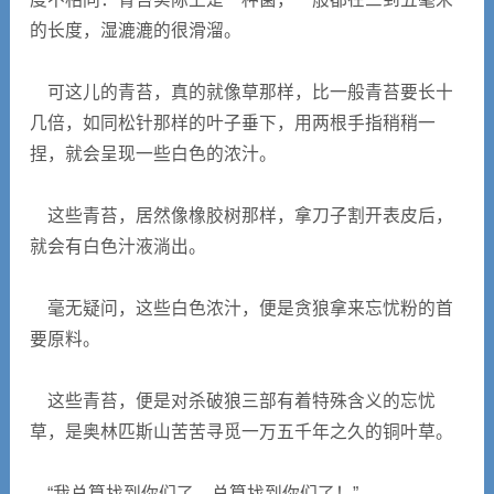
的长度，湿漉漉的很滑溜。
可这儿的青苔，真的就像草那样，比一般青苔要长十
几倍，如同松针那样的叶子垂下，用两根手指稍稍一
捏，就会呈现一些白色的浓汁。
这些青苔，居然像橡胶树那样，拿刀子割开表皮后，
就会有白色汁液淌出。
毫无疑问，这些白色浓汁，便是贪狼拿来忘忧粉的首
要原料。
这些青苔，便是对杀破狼三部有着特殊含义的忘忧
草，是奥林匹斯山苦苦寻觅一万五千年之久的铜叶草。
“我总算找到你们了，总算找到你们了！”