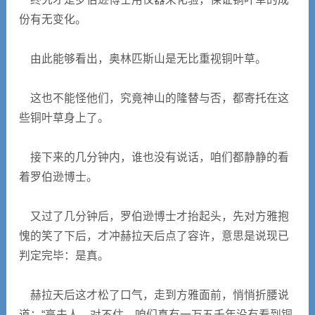
份有无变化。
由此能够看出，奥林匹斯山是无比重视铜叶草。
这也不能怪他们，究竟神山的隆替与否，都寄托在这
些铜叶草身上了。
接下来的几分钟内，谁也没有说话，咱们都静静的看
着罗伯逊博士。
又过了几分钟后，罗伯逊博士才抬起头，先对方雅抱
愧的笑了下后，才冲赫拉天后点了容许，意思是说现已
判定完毕：是真。
赫拉天后这才松了口气，走到方雅面前，悄悄折腰说
道：“高夫人，对不住，咱们真有一万五千年没有看到铜