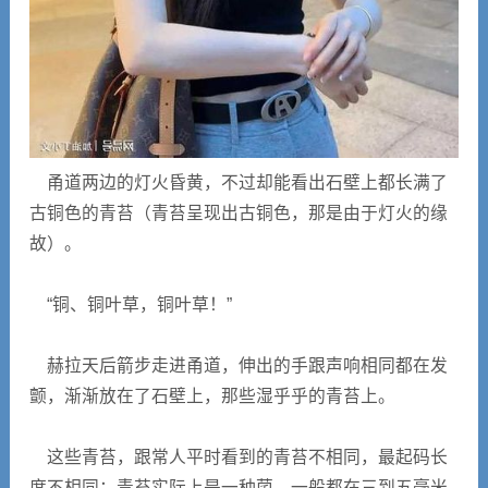
甬道两边的灯火昏黄，不过却能看出石壁上都长满了
古铜色的青苔（青苔呈现出古铜色，那是由于灯火的缘
故）。
“铜、铜叶草，铜叶草！”
赫拉天后箭步走进甬道，伸出的手跟声响相同都在发
颤，渐渐放在了石壁上，那些湿乎乎的青苔上。
这些青苔，跟常人平时看到的青苔不相同，最起码长
度不相同：青苔实际上是一种菌，一般都在三到五毫米