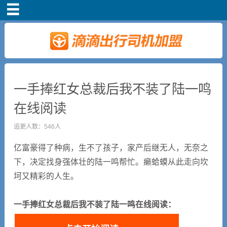
首页
车主注册
常见问题
一手捧红女总裁后我不装了陆一鸣
在线阅读
补贴政策
追更人数：546人
司机端下载
亿富豪得了种病，生不了孩子，家产后继无人，无奈之
下，决定找身强体壮的陆一鸣帮忙。癞蛤蟆从此走向坎
小说短剧
坷又精彩的人生。
一手捧红女总裁后我不装了陆一鸣在线阅读：