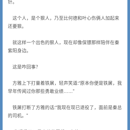
针。
这个人，是个狠人，乃至比何德和叶心伤俩人加起来
还要狠。
就这样一个出色的狠人，现在却像保镖那样陪伴在秦
紫阳身边。
这是咋回事？
方雅上下打量着铁屠，轻声笑道:“原本你便是铁屠，我
早年传闻过你那些勇敢业绩……”
铁屠打断了方雅的话:“我现在现已退役了，面前是秦总
的司机。”