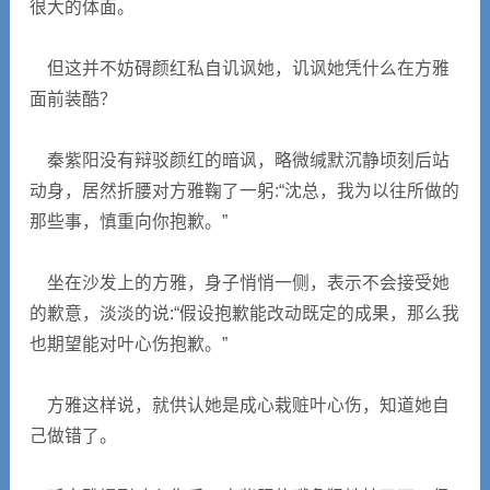
很大的体面。
但这并不妨碍颜红私自讥讽她，讥讽她凭什么在方雅
面前装酷？
秦紫阳没有辩驳颜红的暗讽，略微缄默沉静顷刻后站
动身，居然折腰对方雅鞠了一躬:“沈总，我为以往所做的
那些事，慎重向你抱歉。”
坐在沙发上的方雅，身子悄悄一侧，表示不会接受她
的歉意，淡淡的说:“假设抱歉能改动既定的成果，那么我
也期望能对叶心伤抱歉。”
方雅这样说，就供认她是成心栽赃叶心伤，知道她自
己做错了。