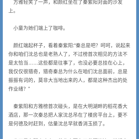
方雅轻笑了一声，和颜红坐在了秦紫阳对面的沙发
上。
小童为她们端上了咖啡。
颜红端起杯子，看着秦紫阳:“秦总是吧？呵呵，说起来
你和咱们沈总也是老熟人了，不过榜首次相见的方法不
是太恰当……这些都是往事了，也没必要总挂在心上，
我仅仅很猎奇，猎奇秦总为什么在咱们沈总面前，总是
振振有词的，莫非大当地出来的人，都是这种杰出的处
作业绪？”
秦紫阳和方雅榜首次碰头，是在大明湖畔的稻花香大
酒店，那一次秦总把人家沈总吊在了楼房平台上，要不
是何德及时赶到，估量沈总早就香消玉损了。