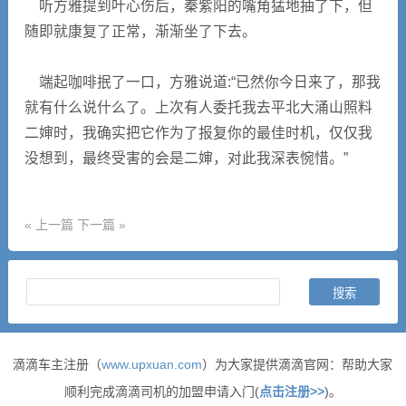
听方雅提到叶心伤后，秦紫阳的嘴角猛地抽了下，但
随即就康复了正常，渐渐坐了下去。
端起咖啡抿了一口，方雅说道:“已然你今日来了，那我
就有什么说什么了。上次有人委托我去平北大涌山照料
二婶时，我确实把它作为了报复你的最佳时机，仅仅我
没想到，最终受害的会是二婶，对此我深表惋惜。”
« 上一篇
下一篇 »
滴滴车主注册（
www.upxuan.com
）为大家提供滴滴官网：帮助大家
顺利完成滴滴司机的加盟申请入门(
点击注册>>
)。