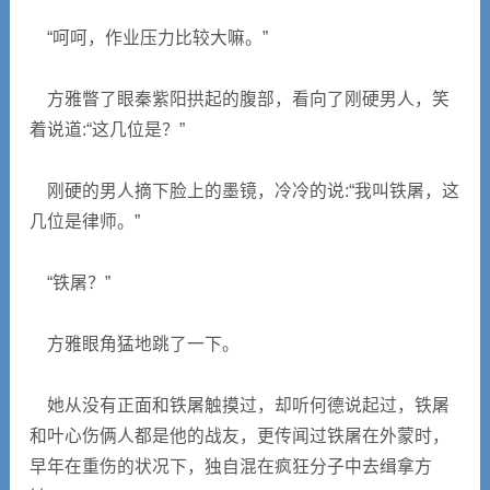
“呵呵，作业压力比较大嘛。”
方雅瞥了眼秦紫阳拱起的腹部，看向了刚硬男人，笑
着说道:“这几位是？”
刚硬的男人摘下脸上的墨镜，冷冷的说:“我叫铁屠，这
几位是律师。”
“铁屠？”
方雅眼角猛地跳了一下。
她从没有正面和铁屠触摸过，却听何德说起过，铁屠
和叶心伤俩人都是他的战友，更传闻过铁屠在外蒙时，
早年在重伤的状况下，独自混在疯狂分子中去缉拿方