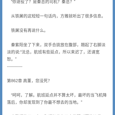
“你退役了？是秦总的司机？秦总？”
从铁屠的这短短一句话内，方雅就听出了很多信息。
铁屠没有再说什么。
秦紫阳坐了下来，双手合拢放在腹部，翘起了右脚淡
淡的说:“沈总，航班有些延点，所以来迟了，还请宽
恕。”
------------
第862章 高董，您没死？
“呵呵，了解。航班延点并不算太坏，最坏的当飞机降
落后，你却发现到了你最不想去的当地。”