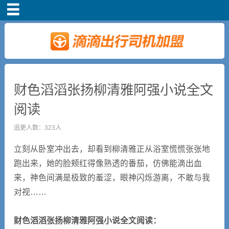
首页
车主注册
常见问题
财色滔滔张扬柳清雅阿强小说全文
阅读
补贴政策
追更人数：323人
司机端下载
立刻从卧室冲出去，却看到柳清雅正从浴室慌慌张张地
跑出来，她的脸颊红得像熟透的番茄，仿佛能滴出血
小说短剧
来，神色间满是极致的羞涩，眼神闪烁游离，不敢与我
对视……
财色滔滔张扬柳清雅阿强小说全文阅读：