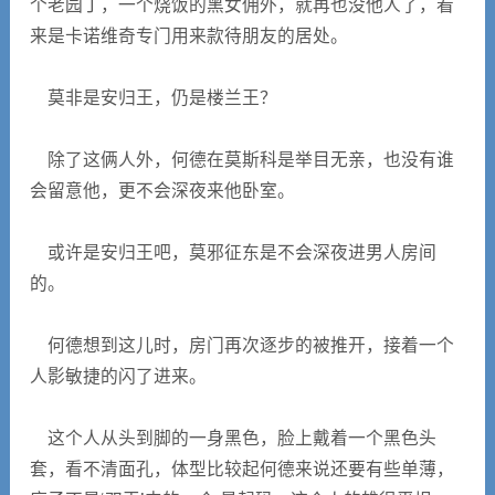
个老园丁，一个烧饭的黑女佣外，就再也没他人了，看
来是卡诺维奇专门用来款待朋友的居处。
莫非是安归王，仍是楼兰王？
除了这俩人外，何德在莫斯科是举目无亲，也没有谁
会留意他，更不会深夜来他卧室。
或许是安归王吧，莫邪征东是不会深夜进男人房间
的。
何德想到这儿时，房门再次逐步的被推开，接着一个
人影敏捷的闪了进来。
这个人从头到脚的一身黑色，脸上戴着一个黑色头
套，看不清面孔，体型比较起何德来说还要有些单薄，