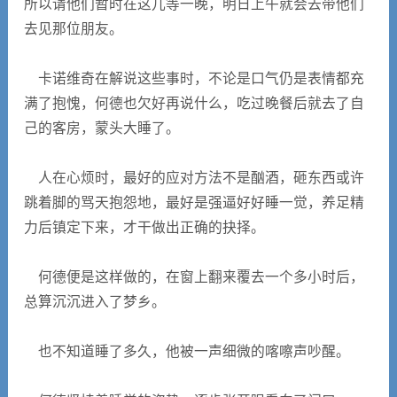
所以请他们暂时在这儿等一晚，明日上午就会去带他们
去见那位朋友。
卡诺维奇在解说这些事时，不论是口气仍是表情都充
满了抱愧，何德也欠好再说什么，吃过晚餐后就去了自
己的客房，蒙头大睡了。
人在心烦时，最好的应对方法不是酗酒，砸东西或许
跳着脚的骂天抱怨地，最好是强逼好好睡一觉，养足精
力后镇定下来，才干做出正确的抉择。
何德便是这样做的，在窗上翻来覆去一个多小时后，
总算沉沉进入了梦乡。
也不知道睡了多久，他被一声细微的喀嚓声吵醒。