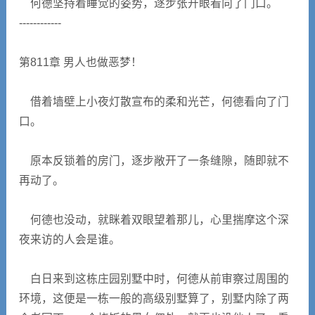
何德坚持着睡觉的姿势，逐步张开眼看向了门口。
------------
第811章 男人也做恶梦！
借着墙壁上小夜灯散宣布的柔和光芒，何德看向了门
口。
原本反锁着的房门，逐步敞开了一条缝隙，随即就不
再动了。
何德也没动，就眯着双眼望着那儿，心里揣摩这个深
夜来访的人会是谁。
白日来到这栋庄园别墅中时，何德从前审察过周围的
环境，这便是一栋一般的高级别墅算了，别墅内除了两