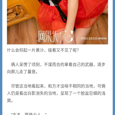
什么会仰起一片黄沙，接着又不见了呢？
俩人呆愣了顷刻，不谋而合的拿着自己的武器，逐步
向那儿走了曩昔。
尽管这当地看起来，和方才没啥不相同的当地，可俩
人仍是看出白影消失的当地，呈现了一个脸盆巨细的浅
窝。
“方才，那是个人。”