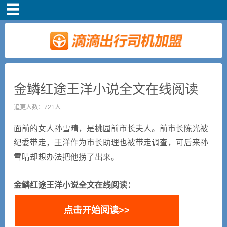
首页
车主注册
常见问题
金鳞红途王洋小说全文在线阅读
补贴政策
追更人数：721人
面前的女人孙雪晴，是桃园前市长夫人。前市长陈光被
司机端下载
纪委带走，王洋作为市长助理也被带走调查，可后来孙
雪晴却想办法把他捞了出来。
小说短剧
金鳞红途王洋小说全文在线阅读：
点击开始阅读>>