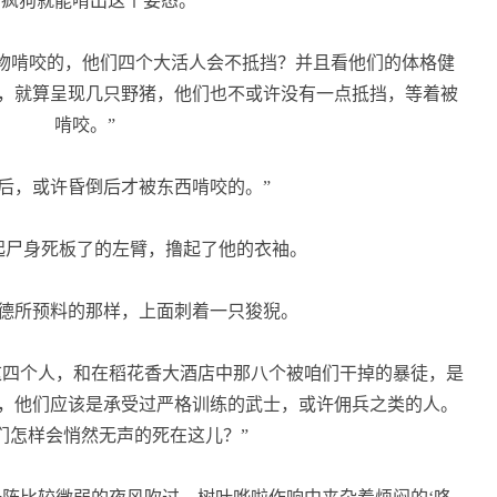
疯狗就能啃出这个姿态。”
物啃咬的，他们四个大活人会不抵挡？并且看他们的体格健
，就算呈现几只野猪，他们也不或许没有一点抵挡，等着被
啃咬。”
后，或许昏倒后才被东西啃咬的。”
尸身死板了的左臂，撸起了他的衣袖。
德所预料的那样，上面刺着一只狻猊。
这四个人，和在稻花香大酒店中那八个被咱们干掉的暴徒，是
，他们应该是承受过严格训练的武士，或许佣兵之类的人。
们怎样会悄然无声的死在这儿？”