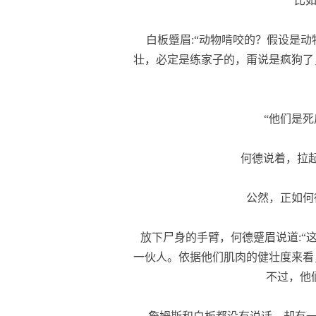
比如
白板蹙眉:“动物啃咬的？假设是动
壮，必定是练家子的，甭说是疯狗了
“他们是死
何德说着，拉起
公然，正如何
放下尸身的手臂，何德蹙眉说道:“
一伙人。依据他们肌肉的健壮度来看
不过，他