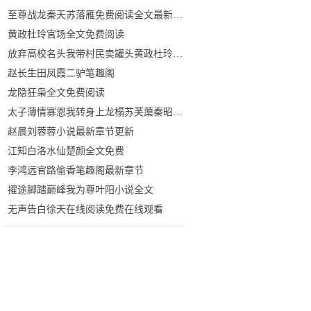
至尊战龙秦天苏落雁免费阅读全文最新章节
黄政杜玲官场全文免费阅读
放弃高校名头我带村民卖罐头黄政杜玲杜珑小说完整版
赵长生田凤霞二驴笔趣阁
龙隐狂枭全文免费阅读
太子薄情寡恩我转身上龙榻苏芙蕖秦昭霖秦燊小说完整版
赵晨刘蓉蓉小说最新章节更新
江知白洛水仙楚颜全文免费
李鸿远官路偷香笔趣阁最新章节
擢途脚踏巅峰我为尊叶阳小说全文
无声告白徐天在线阅读免费在线观看