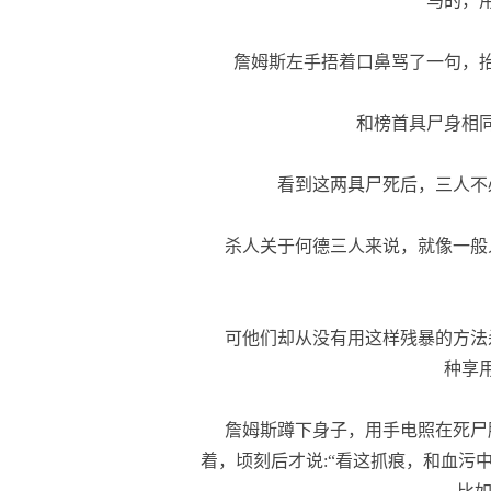
“马的，用
詹姆斯左手捂着口鼻骂了一句，抬
和榜首具尸身相同
看到这两具尸死后，三人不
杀人关于何德三人来说，就像一般
可他们却从没有用这样残暴的方法
种享
詹姆斯蹲下身子，用手电照在死尸
着，顷刻后才说:“看这抓痕，和血污