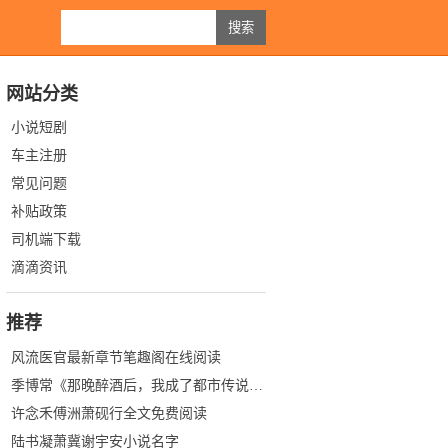
网站分类
小说短剧
车主注册
常见问题
补贴政策
司机端下载
滴滴资讯
推荐
风流医官最新章节笔趣阁在线阅读
季博常《那晚醉酒后，我成了都市传说》完整版
许念禾傅洲萧砚行全文免费阅读
陆书凝萧冀谢宇安小说名字