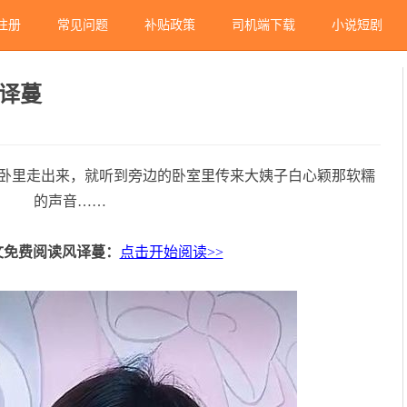
注册
常见问题
补贴政策
司机端下载
小说短剧
译蔓
卧里走出来，就听到旁边的卧室里传来大姨子白心颖那软糯
的声音……
文免费阅读风译蔓：
点击开始阅读>>