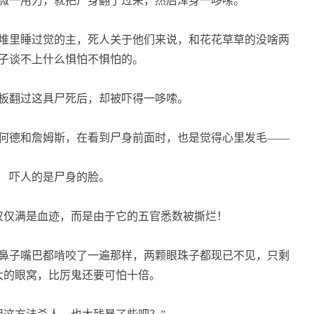
微一用力，就把尸身翻了过来，然后浑身一哆嗦。
堆里睡过觉的主，死人关于他们来说，和花花草草的没啥两
子谈不上什么惧怕不惧怕的。
板翻过这具尸死后，却被吓得一哆嗦。
何德和詹姆斯，在看到尸身前面时，也是觉得心里发毛——
吓人的是尸身的脸。
仅满是血迹，而是由于它的五官悉数被撕烂！
鼻子嘴巴都啃咬了一遍那样，两颗眼珠子都现已不见，只剩
大的眼窝，比厉鬼还要可怕十倍。