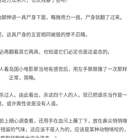
这方法杀人，也太残暴了些吧？”
脚伸进一具尸身下面，略微用力一挑，尸身就翻了过来。
，这具尸身的五官相同被毁的惨不忍睹。
必再翻看其它两具，也知道它们必定也是这姿态的。
人看岛国小电影那当地有感觉后，用左手狠狠撸了一次那样
正常，简略。
杀过人，由此看出，杀这四个人的人，现已把虐杀当作是一
用，或许爽性说是没有人道。
脸上细心调查着，还用手在血污上蘸了下，放在鼻尖悄悄嗅
中残留的气味，这应该不是人为的，应该是某种动物啃咬的，