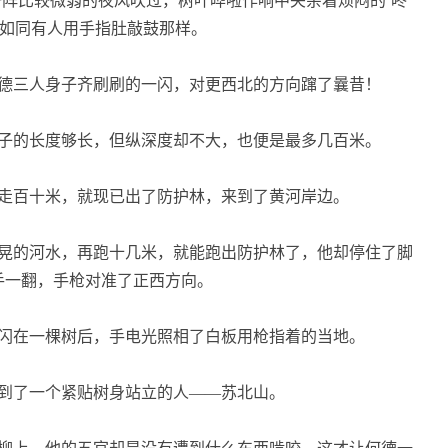
阵比较微弱的夜风吹过，树叶哗啦作响中夹杂着烦闷的‘咚
，如同有人用手指肚敲鼓那样。
德三人身子齐刷刷的一闪，对更西北的方向蹿了曩昔！
子的长度够长，但纵深度却不大，也便是最多几百米。
走百十米，就现已出了防护林，来到了黄河岸边。
晃的河水，再跑十几米，就能跑出防护林了，他却停住了脚
手一翻，手枪对准了正西方向。
闪在一棵树后，手电光照相了白板用枪指着的当地。
到了一个紧贴树身站立的人——苏北山。